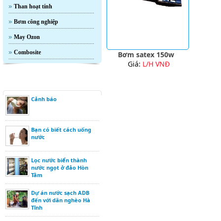
Than hoạt tính
Bơm công nghiệp
May Ozon
Combosite
Bơm satex 150w
Giá:
L/H VNĐ
Tin Tức
Cảnh báo
Bạn có biết cách uống
nước
Lọc nước biển thành
nước ngọt ở đảo Hòn
Tằm
Dự án nước sạch ADB
đến với dân nghèo Hà
Tĩnh