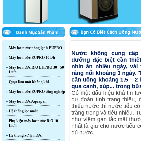
Bạn Có Biết Cách Uống Nư
Danh Mục Sản Phẩm
Máy lọc nước nóng lạnh EUPRO
Nước không cung cấp 
Máy lọc nước EUPRO 10L/h
dưỡng đặc biệt cần thiế
nhịn ăn nhiều ngày, vài
Máy lọc nước R.O EUPRO 30 - 50
Lít/h
ráng nổi khoảng 3 ngày. 
cần uống khoảng 1,5 – 2 
Quạt làm mát không khí
qua canh, xúp... trong bữ
Máy loc nước EUPRO công nghiệp
Có một dấu hiệu khá tin t
dự đoán tình trạng thiếu,
Máy lọc nước Aquapan
thiếu nước thì nước tiểu c
Hệ thống lọc nước
trắng trong và tiểu nhiều. 
như viêm gan tắc mật thườ
Phụ kiện máy lọc nước R.O 10
nhất là giữ cho nước tiểu 
Lit/h
đủ nước.
Hệ thống xử lý nước