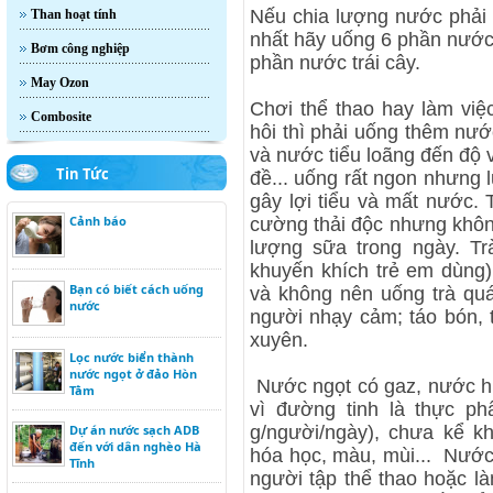
Nếu chia lượng nước phải 
Than hoạt tính
nhất hãy uống 6 phần nước 
Bơm công nghiệp
phần nước trái cây.
May Ozon
Chơi thể thao hay làm việ
Combosite
hôi thì phải uống thêm nư
và nước tiểu loãng đến độ 
Tin Tức
đề... uống rất ngon nhưng
gây lợi tiểu và mất nước. 
Cảnh báo
cường thải độc nhưng khôn
lượng sữa trong ngày. Tr
khuyến khích trẻ em dùng)
Bạn có biết cách uống
và không nên uống trà qu
nước
người nhạy cảm; táo bón, 
xuyên.
Lọc nước biển thành
nước ngọt ở đảo Hòn
Nước ngọt có gaz, nước hư
Tằm
vì đường tinh là thực p
Dự án nước sạch ADB
g/người/ngày), chưa kể k
đến với dân nghèo Hà
hóa học, màu, mùi... Nướ
Tĩnh
người tập thể thao hoặc là