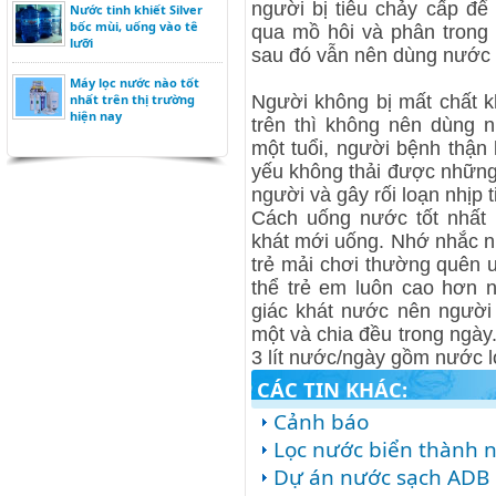
người bị tiêu chảy cấp để
Nước tinh khiết Silver
bốc mùi, uống vào tê
qua mồ hôi và phân trong 
lưỡi
sau đó vẫn nên dùng nước 
Máy lọc nước nào tốt
nhất trên thị trường
Người không bị mất chất 
hiện nay
trên thì không nên dùng 
một tuổi, người bệnh thận
yếu không thải được những 
người và gây rối loạn nhịp t
Cách uống nước tốt nhất l
khát mới uống. Nhớ nhắc n
trẻ mải chơi thường quên u
thể trẻ em luôn cao hơn 
giác khát nước nên người
một và chia đều trong ngà
3 lít nước/ngày gồm nước l
CÁC TIN KHÁC:
Cảnh báo
Lọc nước biển thành 
Dự án nước sạch ADB 