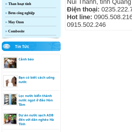
Núi Thành, tỉnh Quản
Than hoạt tính
Điện thoại:
0235.222.
Bơm công nghiệp
Hot line:
0905.508.216
May Ozon
0915.502.246
Combosite
Tin Tức
Cảnh báo
Bạn có biết cách uống
nước
Lọc nước biển thành
nước ngọt ở đảo Hòn
Tằm
Dự án nước sạch ADB
đến với dân nghèo Hà
Tĩnh