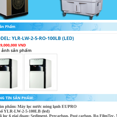
ản Phẩm
DEL: YLR-LW-2-5-RO-100LB (LED)
:
9,000,000 VND
 ảnh sản phẩm
NG TIN SẢN PHẨM:
sản phẩm: Máy lọc nước nóng lạnh EUPRO
số YLR-LW-2-5-100LB (led)
ộ lọc 6 giai đoạn: Sediment, Precarbon, Post carbon, Ro FilmTec,