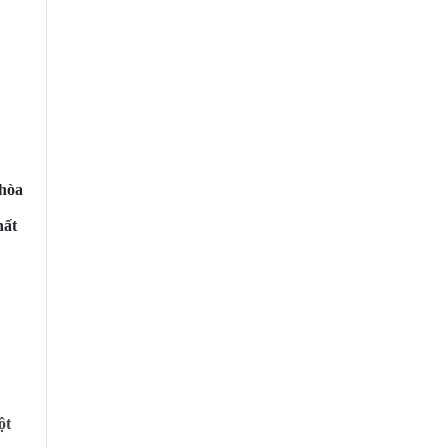
MODEL: EU-7500AG
 hòa
hất
MODEL: DR-12000
ột