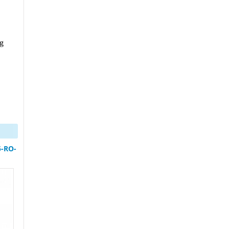
MODEL: DR-8000
ng
MODEL: EU-7500
-RO-
MODEL: EU-680AG