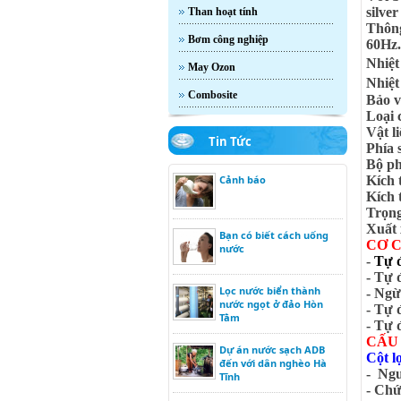
silve
Than hoạt tính
Thông
Bơm công nghiệp
60Hz.
Nhiệt
May Ozon
Nhiệt
Combosite
Bảo v
Loại 
Vật l
Tin Tức
Phía 
Bộ ph
Cảnh báo
Kích 
Kích 
Trọng
Xuất 
Bạn có biết cách uống
CƠ C
nước
-
Tự đ
- Tự 
Lọc nước biển thành
- Ngừ
nước ngọt ở đảo Hòn
- Tự 
Tằm
- Tự 
CẤU
Dự án nước sạch ADB
Cột l
đến với dân nghèo Hà
- Ngu
Tĩnh
- Chứ