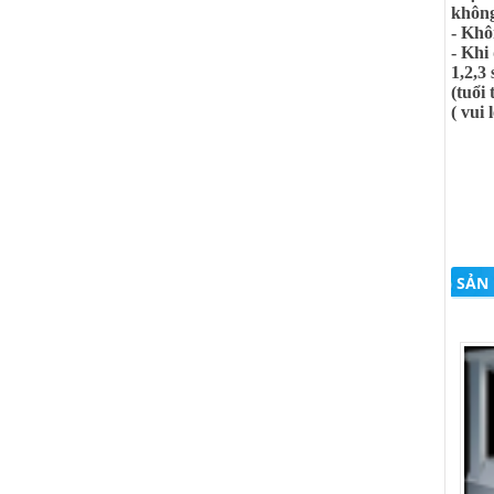
không
- Khô
- Khi
1,2,3
(tuổi
( vui
SẢN