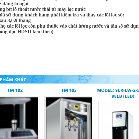
 đáng lo ngại
ng bít lỗ thoát nước thải từ máy lọc nước
 đã sử dụng khách hàng phải kiểm tra và thay các lõi lọc số:
 sau 3,6,9 tháng
 thọ các lõi lọc còn phụ thuộc vào chất lượng nước và tần số sử dụ
 lòng đọc HDSD kèm theo)
 PHẨM KHÁC:
TM 102
TM 103
MODEL: YLR-LW-2-5
98LB (LED)