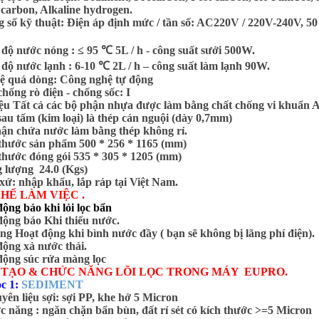
r carbon, Alkaline hydrogen.
 số kỹ thuật: Điện áp định mức / tần số: AC220V / 220V-240V, 50 
 độ nước nóng : ≤ 95 ℃ 5L / h - công suất sưởi 500W.
 độ nước lạnh : 6-10 ℃ 2L / h – công suất làm lạnh 90W.
ệ quá dòng: Công nghệ tự động
chống rò điện - chống sốc: I
iệu Tất cả các bộ phận nhựa được làm bằng chất chống vi khuẩn
sau tấm (kim loại) là thép cán nguội (dày 0,7mm)
ận chứa nước làm bằng thép không rỉ.
thước sản phẩm 500 * 256 * 1165 (mm)
thước đóng gói 535 * 305 * 1205 (mm)
 lượng 24.0 (Kgs)
xứ: nhập khẩu, lắp ráp tại Việt Nam.
HẾ LÀM VIỆC .
ộng báo khi lỏi lọc bẩn
động báo Khi thiếu nước.
ng Hoạt động khi bình nước đầy ( bạn sẽ không bị lãng phí điện).
động xả nước thải.
động súc rửa màng lọc
 TẠO & CHỨC NĂNG LÕI LỌC TRONG MÁY EUPRO.
ọc 1:
SEDIMENT
yên liệu sợi: sợi PP, khe hở 5 Micron
c năng : ngăn chặn bẩn bùn, đất rỉ sét có kích thước >=5 Micron