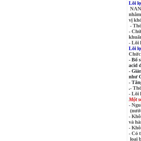
Lõi l
NANO 
nhằm 
vị kh
- Thờ
- Chứ
khuẩn
- Lõi
Lõi 
Chức
- Bổ 
acid 
- Giả
như C
- Tăn
.
- Thờ
- Lõi
Một s
- Ngu
(nước
- Khô
và hà
- Khô
- Có 
loại 