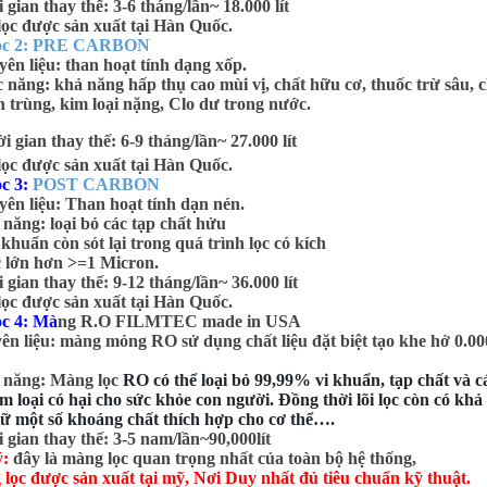
 gian thay thế: 3-6 tháng/lần~ 18.000 lít
 lọc được sản xuất tại Hàn Quốc.
lọc 2: PRE CARBON
yên liệu: than hoạt tính dạng xốp.
năng: khả năng hấp thụ cao mùi vị, chất hữu cơ, thuốc trừ sâu, c
ôn trùng, kim loại nặng, Clo dư trong nước.
i gian thay thế: 6-9 tháng/lần~ 27.000 lít
 lọc được sản xuất tại Hàn Quốc.
ọc 3:
POST CARBON
yên liệu: Than hoạt tính dạn nén.
năng: loại bỏ các tạp chất hửu
i khuẩn còn sót lại trong quá trình lọc có kích
 lớn hơn >=1 Micron.
i gian thay thế: 9-12 tháng/lần~ 36.000 lít
 lọc được sản xuất tại Hàn Quốc.
ọc 4: Mà
ng R.O FILMTEC made in USA
n liệu: màng mỏng RO sử dụng chất liệu đặt biệt tạo khe hở 0.0
 năng: Màng lọc
RO có thể loại bỏ 99,99% vi khuẩn, tạp chất và c
im loại có hại cho sức khỏe con người. Đồng thời lõi lọc còn có kh
iữ một số khoáng chất thích hợp cho cơ thể….
i gian thay thế: 3-5 nam/lần~90,000lít
ý:
đây là màng lọc quan trọng nhất của toàn bộ hệ thống,
lọc được sản xuất tại mỹ, Nơi Duy nhất đủ tiêu chuẩn kỹ thuật.