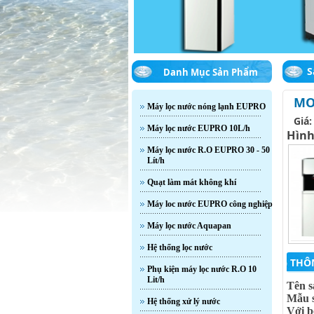
S
Danh Mục Sản Phẩm
MO
Máy lọc nước nóng lạnh EUPRO
Giá
Máy lọc nước EUPRO 10L/h
Hình
Máy lọc nước R.O EUPRO 30 - 50
Lít/h
Quạt làm mát không khí
Máy loc nước EUPRO công nghiệp
Máy lọc nước Aquapan
Hệ thống lọc nước
THÔ
Phụ kiện máy lọc nước R.O 10
Lit/h
Tên 
Mẫu 
Hệ thống xử lý nước
Với b