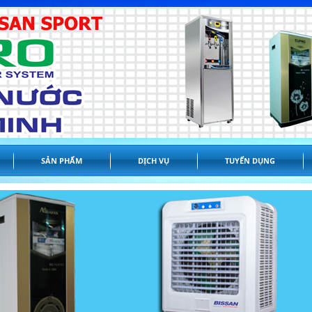
SẢN PHẨM
DỊCH VỤ
TUYỂN DỤNG