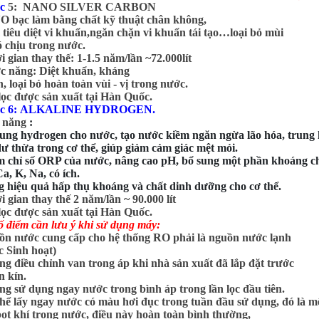
ọc
5:
NANO SILVER CARBON
bạc làm bằng chất kỹ thuật chân không,
tiêu diệt vi khuẩn,ngăn chặn vi khuẩn tái tạo…loại bỏ mùi
ó chịu trong nước.
i gian thay thế: 1-1.5 năm/lần ~72.000lít
c năng: Diệt khuẩn, kháng
, loại bỏ hoàn toàn vùi - vị trong nước.
 lọc được sản xuất tại Hàn Quốc.
lọc 6: ALKALINE HYDROGEN.
 năng
:
sung hydrogen cho nước, tạo nước kiềm ngăn ngừa lão hóa, trung
dư thừa trong cơ thể, giúp giảm cảm giác mệt mỏi.
m chỉ số ORP của nước, nâng cao pH, bổ sung một phần khoáng c
a, K, Na, có ích.
g hiệu quả hấp thụ khoáng và chất dinh dưỡng cho cơ thể.
i gian thay thế 2 năm/lần ~ 90.000 lít
 lọc được sản xuất tại Hàn Quốc.
ố điểm cần lưu ý khi sử dụng máy:
ồn nước cung cấp cho hệ thống RO phải là nguồn nước lạnh
 Sinh hoạt)
ng điều chỉnh van trong áp khi nhà sản xuất đã lắp đặt trước
n kín.
ng sử dụng ngay nước trong bình áp trong lần lọc đầu tiên.
thể lấy ngay nước có màu hơi đục trong tuần đầu sử dụng, đó là m
bọt khí trong nước, điều này hoàn toàn bình thường,