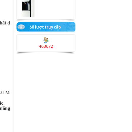
hất d
Số lượt truy cập
MODEL: YLR-LW-2-5-RO-
100LB
463672
001 M
MODEL: YLR-LW-2-5-RO-
98LB (LED)
ác
ả năng