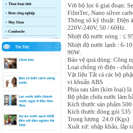
Than hoạt tính
Với bộ lọc 6 giai đoạn: S
FilmTec, Nano silver carb
Bơm công nghiệp
Thông số kỹ thuật: Điện 
May Ozon
220V-240V, 50 / 60Hz.
Combosite
Nhiệt độ nước nóng : ≤ 9
Nhiệt độ nước lạnh : 6-10
Tin Tức
90W.
Bảo vệ quá dòng: Công n
Cảnh báo
Loại chống rò điện - chốn
Vật liệu Tất cả các bộ p
Bạn có biết cách uống
vi khuẩn ABS
nước
Phía sau tấm (kim loại) l
Bộ phận chứa nước làm bằ
Lọc nước biển thành
nước ngọt ở đảo Hòn
Kích thước sản phẩm 500
Tằm
Kích thước đóng gói 535
Dự án nước sạch ADB
Trọng lượng 24.0 (Kgs)
đến với dân nghèo Hà
Tĩnh
Xuất xứ: nhập khẩu, lắp r