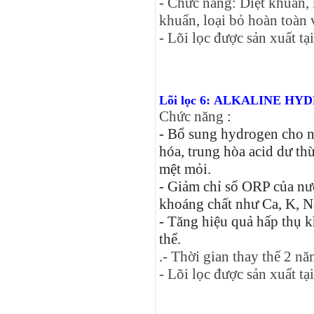
- Chức năng: Diệt khuẩn,
khuẩn, loại bỏ hoàn toàn v
- Lõi lọc được sản xuất t
Lõi lọc 6: ALKALINE HY
Chức năng
:
- Bổ sung hydrogen cho n
hóa, trung hòa acid dư th
mệt mỏi.
- Giảm chỉ số ORP của nư
khoáng chất như Ca, K, Na
- Tăng hiệu quả hấp thụ 
thể.
.
- Thời gian thay thế 2 nă
- Lõi lọc được sản xuất t