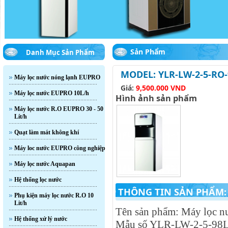
Sản Phẩm
Danh Mục Sản Phẩm
MODEL: YLR-LW-2-5-RO-
Máy lọc nước nóng lạnh EUPRO
Giá:
9,500.000 VND
Máy lọc nước EUPRO 10L/h
Hình ảnh sản phẩm
Máy lọc nước R.O EUPRO 30 - 50
Lít/h
Quạt làm mát không khí
Máy loc nước EUPRO công nghiệp
Máy lọc nước Aquapan
Hệ thống lọc nước
THÔNG TIN SẢN PHẨM:
Phụ kiện máy lọc nước R.O 10
Lit/h
Tên sản phẩm: Máy lọc 
Hệ thống xử lý nước
Mẫu số YLR-LW-2-5-98