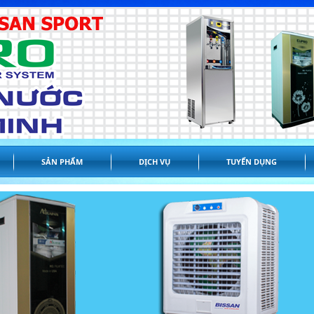
SẢN PHẨM
DỊCH VỤ
TUYỂN DỤNG