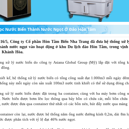
ọc Nước Biển Thành Nước Ngọt Ở Đảo Hòn Tằm
16/5, Công ty Cổ phần Hòn Tằm Biển Nha Trang đã đưa hệ thống xử l
thành nước ngọt vào hoạt động ở khu Du lịch đảo Hòn Tằm, trong vịnh
, Khánh Hòa.
ng xử lý nước biển do công ty Asiana Global Group (Mỹ) lắp đặt với tổng k
ỷ đồng.
hiết kế, hệ thống xử lý nước biển có tổng công suất đạt 1.000m3 mỗi ngày đêm
 thống này mỗi ngày còn sản xuất 100m3 nước tinh khiết có thể sử dụng đóng ch
ng xử lý nước biển được đặt trong ba container, cùng với ba máy bơm công s
. Nước biển được bơm lên lọc thông qua bảy bồn có chứa cát, mỗi bồn chứa
, nước được đưa qua container thứ nhất có các bồn nén, hút đẩy nước qua màng 
container còn lại, nước được hệ thống năm ống nước đường kính 0,2m, dài 8m lọ
ớc được phân tích với tỷ lệ đạt 46% nước ngọt.