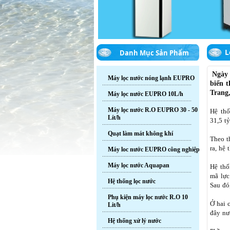
L
Danh Mục Sản Phẩm
Ngày 
Máy lọc nước nóng lạnh EUPRO
biển 
Trang
Máy lọc nước EUPRO 10L/h
Máy lọc nước R.O EUPRO 30 - 50
Hệ thố
Lít/h
31,5 t
Quạt làm mát không khí
Theo t
ra, hệ
Máy loc nước EUPRO công nghiệp
Máy lọc nước Aquapan
Hệ thố
mã lực
Hệ thống lọc nước
Sau đó
Phụ kiện máy lọc nước R.O 10
Ở hai 
Lit/h
đây nư
Hệ thống xử lý nước