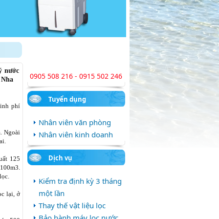
ý nước
0905 508 216 - 0915 502 246
 Nha
Tuyển dụng
inh phí
Nhân viên văn phòng
. Ngoài
Nhân viên kinh doanh
ai.
Dịch vụ
uất 125
 100m3.
lọc.
Kiểm tra định kỳ 3 tháng
một lần
c lại, ở
Thay thế vật liệu lọc
Bảo hành máy lọc nước