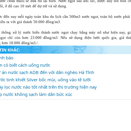
ước chứa muối sẽ đưa trả lại biển. Nước ngọt sau khi lọc, được đẩy lên bồn c
ối, ở độ cao 10 mét để dự trữ và sử dụng.
ớc đến nay mỗi ngày toàn khu du lịch cần 500m3 nước ngọt, toàn bộ nước phải
 liền ra với giá thành 50.000 đồng/m3.
 thống xử lý nước biển thành nước ngọt chạy bằng máy nổ như hiện nay, gi
gọt chỉ còn hơn 23.000 đồng/m3. Nếu sử dụng điện lưới quốc gia, giá th
 hơn 18.000 đồng/m3./.
TIN KHÁC:
nh báo
n có biết cách uống nước
 án nước sạch ADB đến với dân nghèo Hà Tĩnh
ớc tinh khiết Silver bốc mùi, uống vào tê lưỡi
y lọc nước nào tốt nhất trên thị trường hiện nay
p nước không sạch làm dân bức xúc