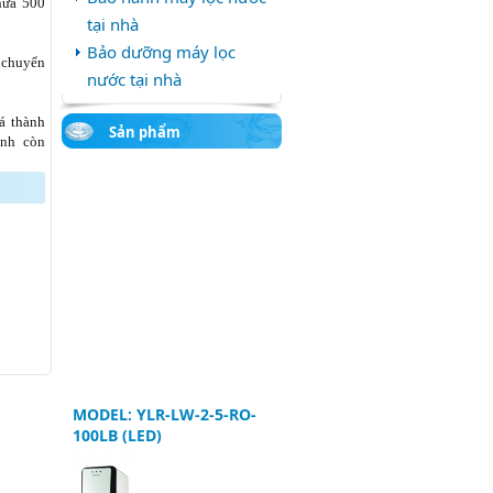
hứa 500
tại nhà
Bảo dưỡng máy lọc
 chuyển
nước tại nhà
á thành
Sản phẩm
ành còn
MODEL: YLR-LW-2-5-RO-
100LB (LED)