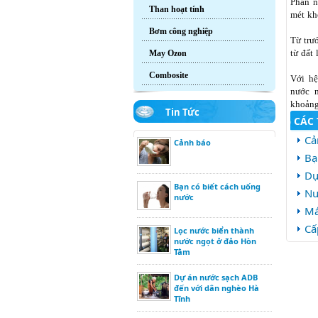
Phần n
Than hoạt tính
mét kh
Bơm công nghiệp
Từ trư
từ đất
May Ozon
Combosite
Với hệ
nước n
khoảng
Tin Tức
CÁC 
Cả
Cảnh báo
Bạ
Dự
Bạn có biết cách uống
Nư
nước
Má
Cấ
Lọc nước biển thành
nước ngọt ở đảo Hòn
Tằm
Dự án nước sạch ADB
đến với dân nghèo Hà
Tĩnh